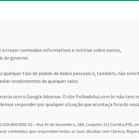
 a trazer conteúdos informativos e notícias sobre cursos,
is do governo.
 qualquer tipo de pedido de dados pessoais e, também, não solici
diar recebimentos de qualquer valor.
arceria com o Google Adsense. O site FolhadoSul.com.br não tem r
emos responder por qualquer situação que aconteça fora do nos
.026.064/0001-02 – Rua XV de Novembro, 266. Conjunto 33 | Curitiba/PR), u
erar conteúdos que respondam todas as suas dúvidas com Clareza, Riquez