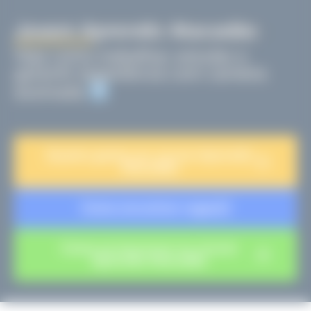
Jovem Aprendiz Atacadão
Veja como trabalhar, estudar e
garantir experiência com carteira
assinada
Quanto ganha um Jovem Aprendiz
Atacadão
Como encontrar vagas
Como se inscrever no Jovem
Aprendiz Atacadão