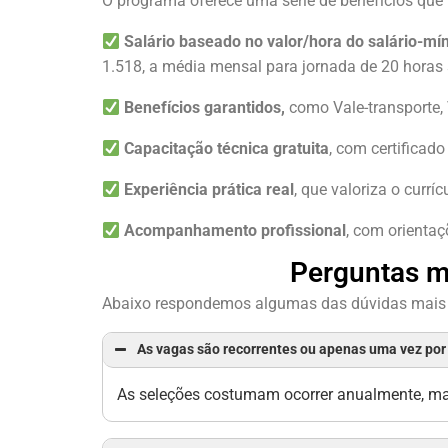
O programa oferece uma série de benefícios que
Salário baseado no valor/hora do salário-mí
1.518, a média mensal para jornada de 20 horas
Benefícios garantidos,
como Vale-transporte, 
Capacitação técnica gratuita
, com certificad
Experiência prática real
, que valoriza o currí
Acompanhamento profissional
, com orientaç
Perguntas m
Abaixo respondemos algumas das dúvidas mai
As vagas são recorrentes ou apenas uma vez por
As seleções costumam ocorrer anualmente, mas 