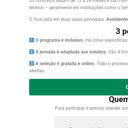
Os contratos duram de 12 a 24 meses e são forma
técnico – geralmente em instituições como o Sen
O foco está em duas áreas principais:
Assistente
3 p
O programa é inclusivo.
Há cotas específicas
A jornada é adaptada aos estudos.
São 4 hora
A seleção é gratuita e online.
Todo o processo
abertas.
Quem
Para participar, é preciso atender ao