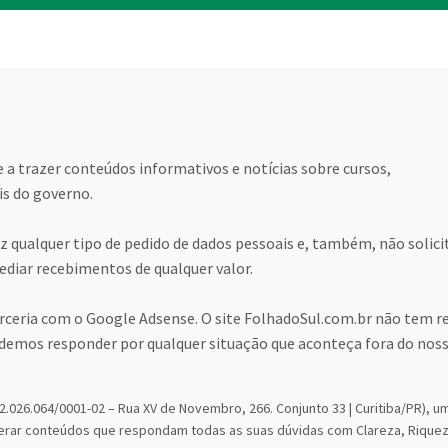
 a trazer conteúdos informativos e notícias sobre cursos,
is do governo.
 qualquer tipo de pedido de dados pessoais e, também, não solici
diar recebimentos de qualquer valor.
arceria com o Google Adsense. O site FolhadoSul.com.br não tem r
emos responder por qualquer situação que aconteça fora do nos
.026.064/0001-02 – Rua XV de Novembro, 266. Conjunto 33 | Curitiba/PR), u
erar conteúdos que respondam todas as suas dúvidas com Clareza, Riquez