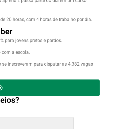
 o aprendiz passa parte do dia em um curso
 de 20 horas, com 4 horas de trabalho por dia.
aber
% para jovens pretos e pardos.
o com a escola.
s se inscreveram para disputar as 4.382 vagas
eios?