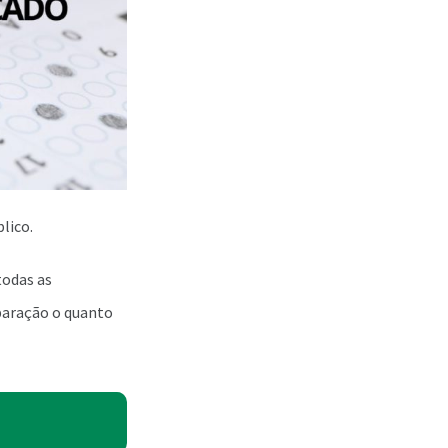
lico.
todas as
paração o quanto