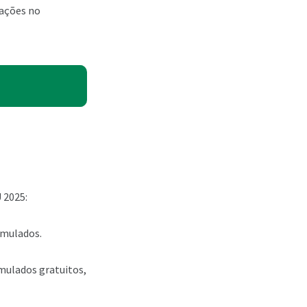
rações no
 2025:
imulados.
imulados gratuitos,