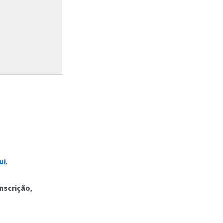
ui
.
nscrição
,