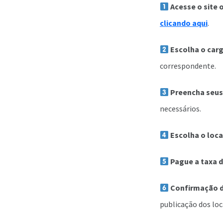
Acesse o site o
clicando aqui
.
Escolha o car
correspondente.
Preencha seus
necessários.
Escolha o loca
Pague a taxa d
Confirmação d
publicação dos loc