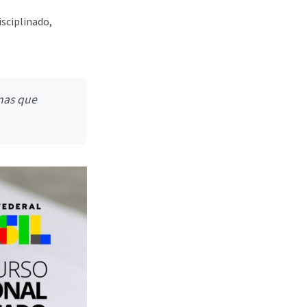
isciplinado,
inas que