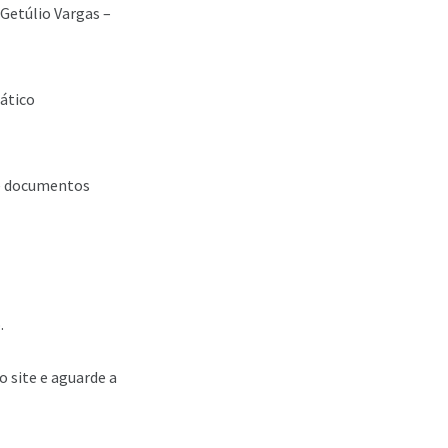
 Getúlio Vargas –
mático
 e documentos
.
o site e aguarde a