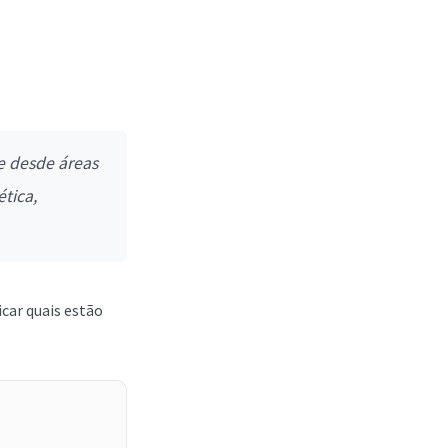
e desde áreas
tica,
icar quais estão