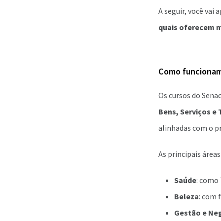
A seguir, você vai
quais oferecem m
Como funcionam 
Os cursos do Sena
Bens, Serviços e
alinhadas com o pr
As principais área
Saúde
: como
Beleza
: com 
Gestão e Ne