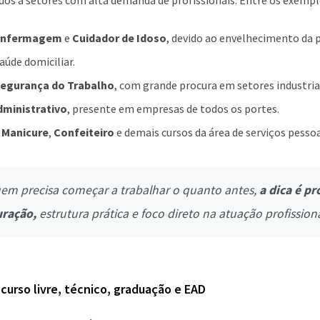
ados a setores com alta demanda de profissionais. Entre os exempl
 Enfermagem
e
Cuidador de Idoso
, devido ao envelhecimento da 
aúde domiciliar.
Segurança do Trabalho
, com grande procura em setores industria
dministrativo
, presente em empresas de todos os portes.
,
Manicure
,
Confeiteiro
e demais cursos da área de serviços pesso
em precisa começar a trabalhar o quanto antes,
a dica é pr
uração,
estrutura prática e foco direto na atuação profissiona
curso livre, técnico, graduação e EAD