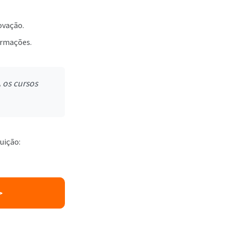
ovação.
rmações.
,
os cursos
uição:
>