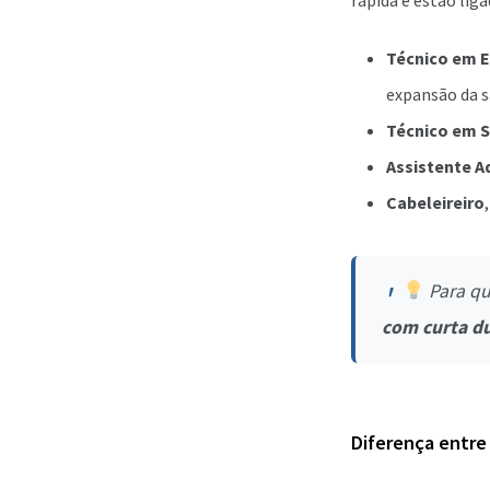
rápida e estão lig
Técnico em
expansão da s
Técnico em 
Assistente A
Cabeleireiro
Para qu
com curta d
Diferença entre 