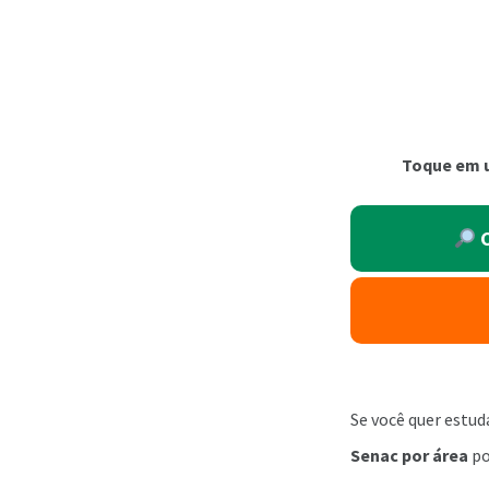
Toque em u
C
Se você quer estu
Senac por área
po