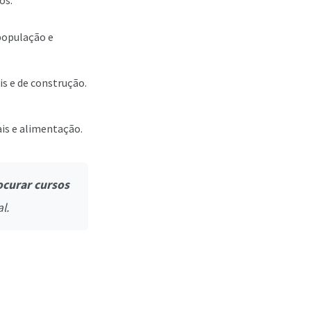
os:
população e
is e de construção.
ais e alimentação.
ocurar cursos
l.