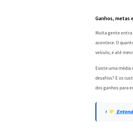
Ganhos, metas e
Muita gente entra
acontece. O quanto
veículo, e até mes
Existe uma média r
desafios? E os cus
dos ganhos para e
Entenda