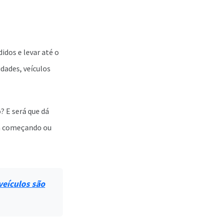
idos e levar até o
dades, veículos
? E será que dá
tá começando ou
veículos são