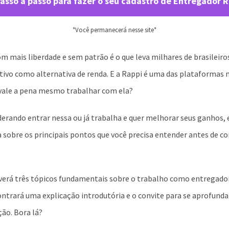
asso a passo para fazer o seu cadastro de Entregador 
*Você permanecerá nesse site*
m mais liberdade e sem patrão é o que leva milhares de brasileiro
tivo como alternativa de renda. E a Rappi é uma das plataformas 
 vale a pena mesmo trabalhar com ela?
derando entrar nessa ou já trabalha e quer melhorar seus ganhos, e
a sobre os principais pontos que você precisa entender antes de 
 verá três tópicos fundamentais sobre o trabalho como entregado
ntrará uma explicação introdutória e o convite para se aprofundar
ção. Bora lá?