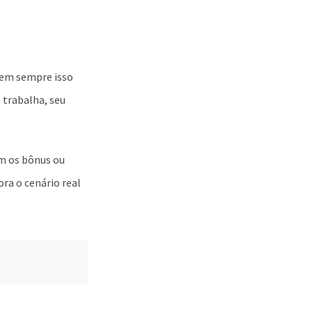
nem sempre isso
 trabalha, seu
am os bônus ou
ra o cenário real