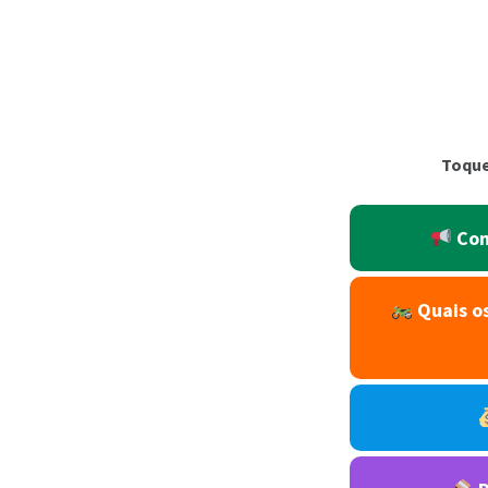
Toque
Com
Quais os