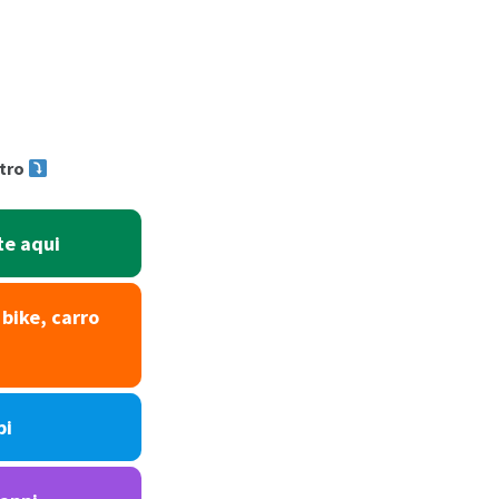
stro
te aqui
bike, carro
pi