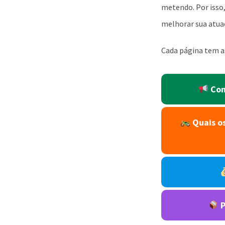
metendo. Por isso,
melhorar sua atuaçã
Cada página tem as
Com
Quais os
P