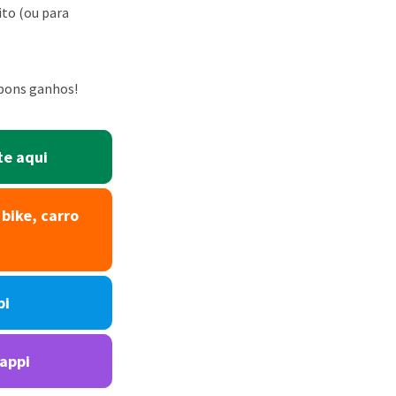
ito (ou para
 bons ganhos!
te aqui
bike, carro
pi
Rappi