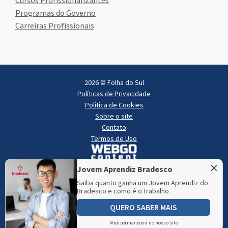
Cursos Profissionalizantes
Programas do Governo
Carreiras Profissionais
2026 © Folha do Sul
Políticas de Privacidade
Política de Cookies
Sobre o site
Contato
Termos de Uso
×
Jovem Aprendiz Bradesco
Saiba quanto ganha um Jovem Aprendiz do
Bradesco e como é o trabalho
QUERO SABER MAIS
Folha do Sul é mantido e hospedado pela
Lince
, especialista em
criação de sites
e
criação de portais de notícias
.
Você permanecerá no nosso site