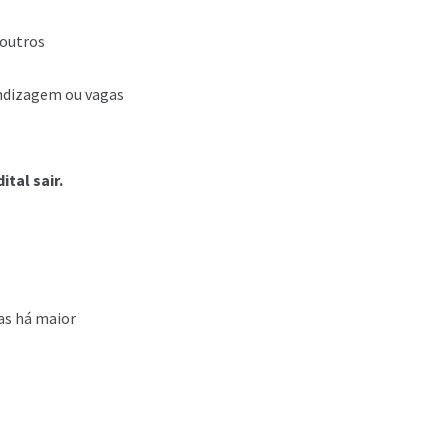
 outros
ndizagem ou vagas
tal sair.
as há maior