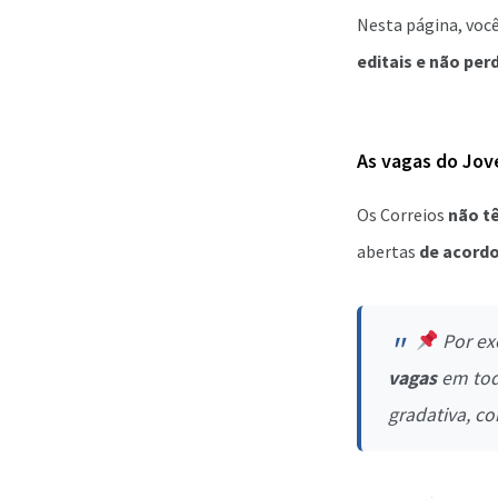
Nesta página, você
editais e não perd
As vagas do Jov
Os Correios
não t
abertas
de acordo
Por ex
vagas
em toda
gradativa, c