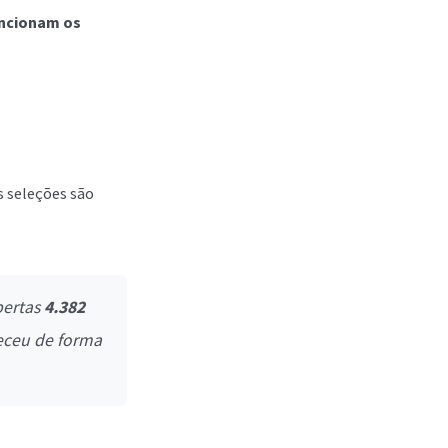
uncionam os
 seleções são
bertas
4.382
eceu de forma