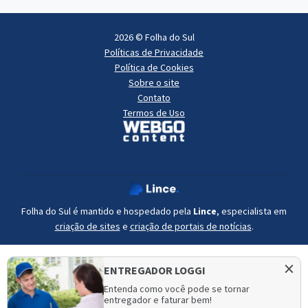
2026 © Folha do Sul
Políticas de Privacidade
Política de Cookies
Sobre o site
Contato
Termos de Uso
Folha do Sul é mantido e hospedado pela
Lince
, especialista em
criação de sites
e
criação de portais de notícias
.
×
ENTREGADOR LOGGI
Entenda como você pode se tornar
entregador e faturar bem!