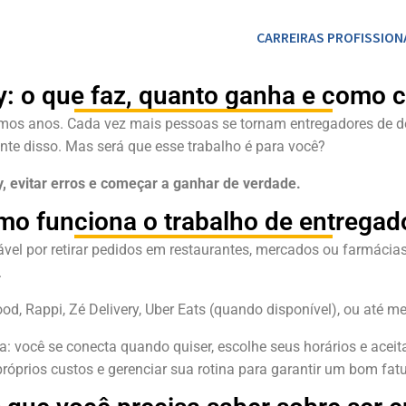
CARREIRAS PROFISSION
ry: o que faz, quanto ganha e com
mos anos. Cada vez mais pessoas se tornam entregadores de del
nte disso. Mas será que esse trabalho é para você?
y, evitar erros e começar a ganhar de verdade.
mo funciona o trabalho de entregado
ável por retirar pedidos em restaurantes, mercados ou farmácias e
.
od, Rappi, Zé Delivery, Uber Eats (quando disponível), ou até 
 você se conecta quando quiser, escolhe seus horários e aceita
óprios custos e gerenciar sua rotina para garantir um bom fat