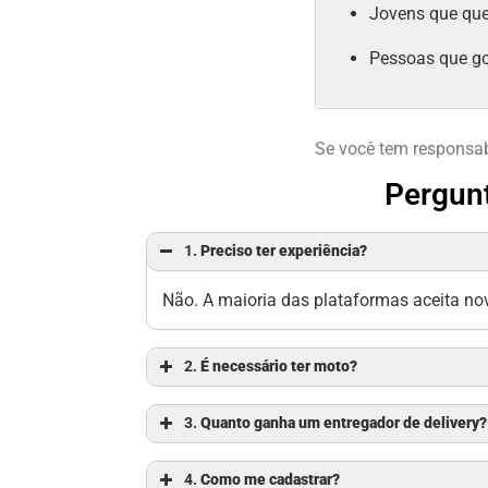
Jovens que qu
Pessoas que go
Se você tem responsab
Pergunt
1.
Preciso ter experiência?
Não. A maioria das plataformas aceita nov
2.
É necessário ter moto?
3.
Quanto ganha um entregador de delivery?
4.
Como me cadastrar?