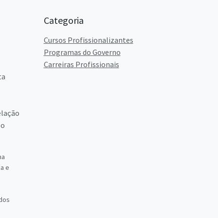
Categoria
Cursos Profissionalizantes
Programas do Governo
Carreiras Profissionais
ta
elação
so
ma
a e
ados