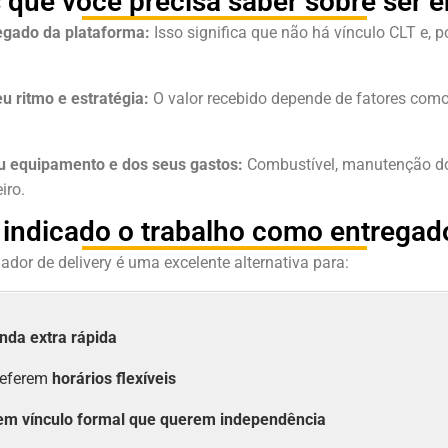
 que você precisa saber sobre ser e
egado da plataforma:
Isso significa que não há vínculo CLT e, p
u ritmo e estratégia:
O valor recebido depende de fatores como d
eu equipamento e dos seus gastos:
Combustível, manutenção do 
iro.
indicado o trabalho como entregado
dor de delivery é uma excelente alternativa para:
nda extra rápida
referem
horários flexíveis
em vínculo formal que querem independência